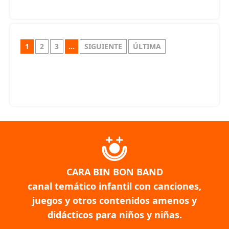
1
2
3
...
SIGUIENTE
ÚLTIMA
CARA BIN BON BAND
canal temático infantil con canciones,
juegos y otros contenidos amenos y
didácticos para niños y niñas.