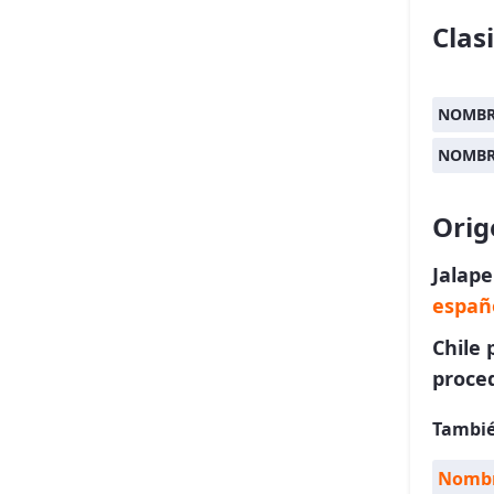
Clas
NOMBR
NOMBR
Orig
Jalap
españ
Chile 
proced
Tambié
Nombr