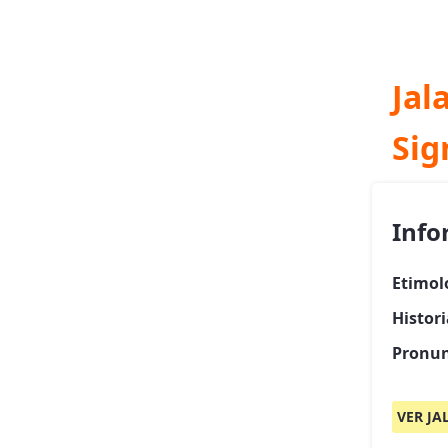
Jal
Sig
Info
Etimol
Histor
Pronun
VER JA