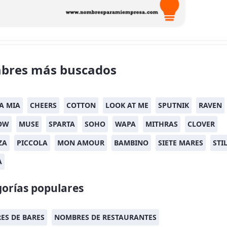
bres más buscados
 MIA
CHEERS
COTTON
LOOK AT ME
SPUTNIK
RAVEN
OW
MUSE
SPARTA
SOHO
WAPA
MITHRAS
CLOVER
ZA
PICCOLA
MON AMOUR
BAMBINO
SIETE MARES
STI
A
orías populares
ES DE BARES
NOMBRES DE RESTAURANTES