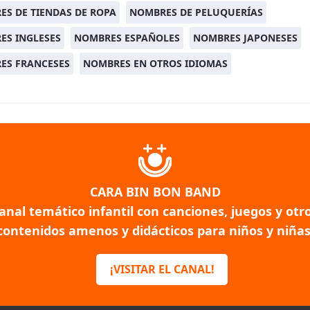
S DE TIENDAS DE ROPA
NOMBRES DE PELUQUERÍAS
ES INGLESES
NOMBRES ESPAÑOLES
NOMBRES JAPONESES
ES FRANCESES
NOMBRES EN OTROS IDIOMAS
CARA BIN BON BAND
anal temático infantil con canciones, juegos y otr
contenidos amenos y didácticos para niños y niñas
¡VISITAR EL CANAL!