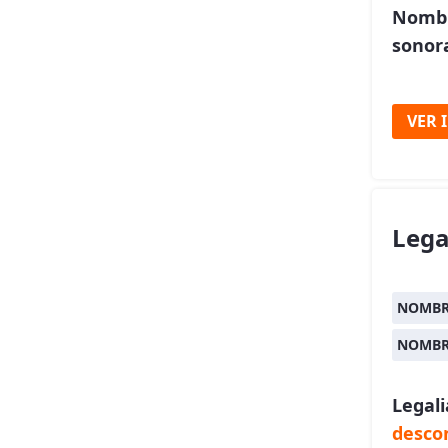
Nombr
sonora
VER 
Lega
NOMBR
NOMBR
Legal
desco