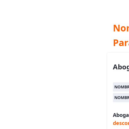
Nom
Par
Abog
NOMBR
NOMBR
Aboga
desco