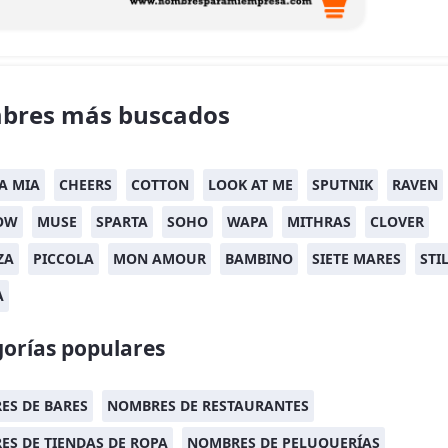
bres más buscados
 MIA
CHEERS
COTTON
LOOK AT ME
SPUTNIK
RAVEN
OW
MUSE
SPARTA
SOHO
WAPA
MITHRAS
CLOVER
ZA
PICCOLA
MON AMOUR
BAMBINO
SIETE MARES
STI
A
orías populares
ES DE BARES
NOMBRES DE RESTAURANTES
S DE TIENDAS DE ROPA
NOMBRES DE PELUQUERÍAS