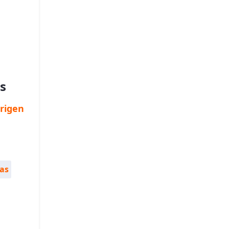
s
rigen
sas