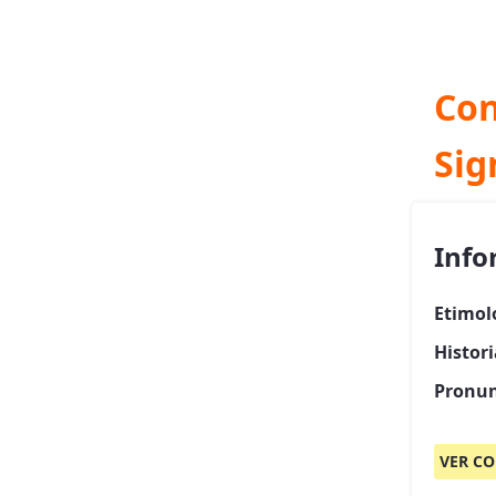
Con
Sig
Info
Etimol
Histor
Pronun
VER CO