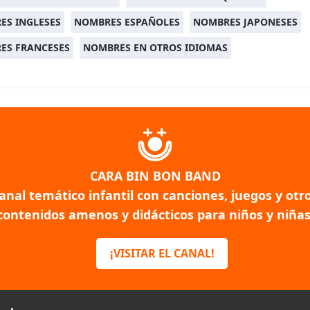
ES INGLESES
NOMBRES ESPAÑOLES
NOMBRES JAPONESES
ES FRANCESES
NOMBRES EN OTROS IDIOMAS
CARA BIN BON BAND
anal temático infantil con canciones, juegos y otr
contenidos amenos y didácticos para niños y niñas
¡VISITAR EL CANAL!