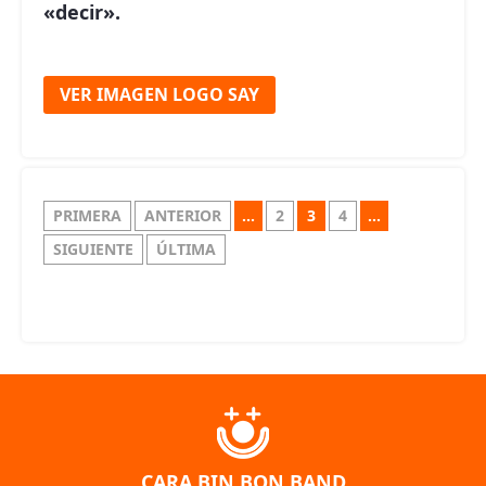
«decir».
VER IMAGEN LOGO SAY
PRIMERA
ANTERIOR
...
2
3
4
...
SIGUIENTE
ÚLTIMA
CARA BIN BON BAND