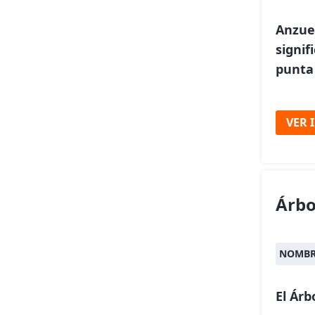
Anzue
signif
punta 
VER 
Árbo
NOMBR
El Árb