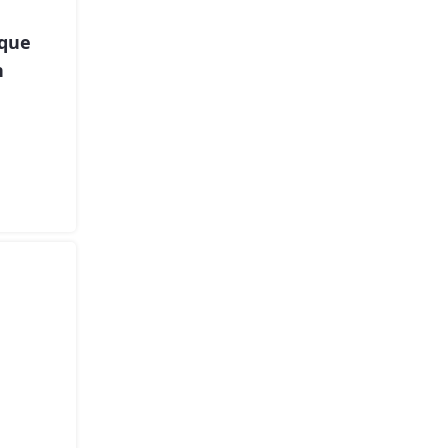
que
n