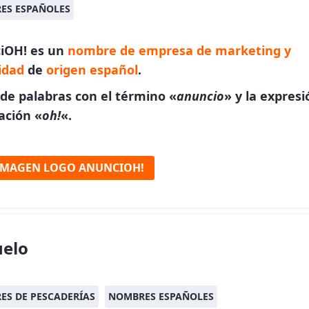
ES ESPAÑOLES
iOH! es un
nombre de empresa de marketing y
idad
de
origen español
.
de palabras con el término «
anuncio
» y la expres
ación «
oh!
«.
IMAGEN LOGO ANUNCIOH!
elo
ES DE PESCADERÍAS
NOMBRES ESPAÑOLES