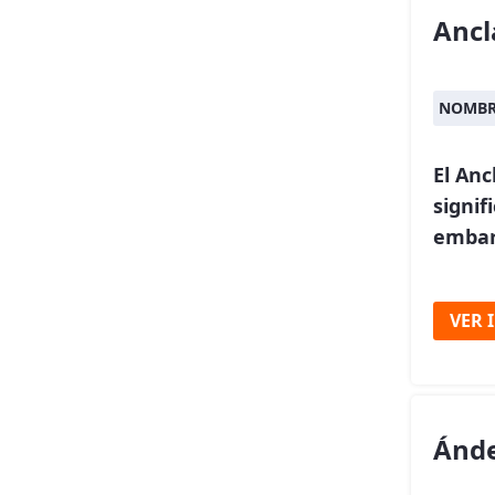
Ancl
NOMBR
El Anc
signif
embar
VER 
Ánde