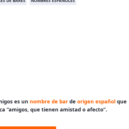
ES DE BARES
NOMBRES ESPAÑOLES
migos es un
nombre de bar
de
origen español
que
ica “amigos, que tienen amistad o afecto”.