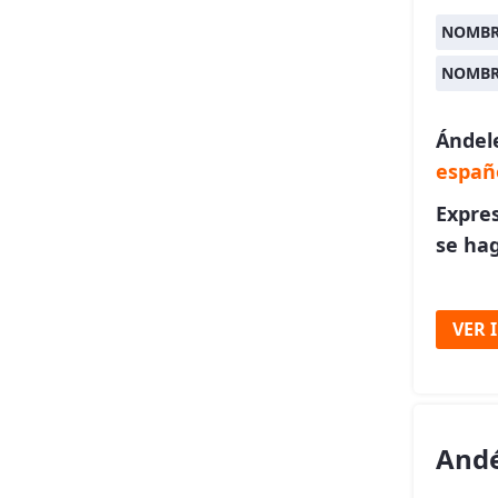
NOMBR
NOMBR
Ándel
españ
Expre
se hag
VER 
And