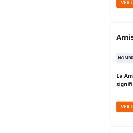
VER 
Ami
NOMBR
La Am
signif
VER 