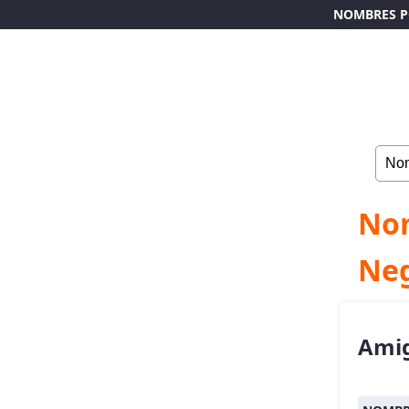
NOMBRES P
Nom
Ne
Ami