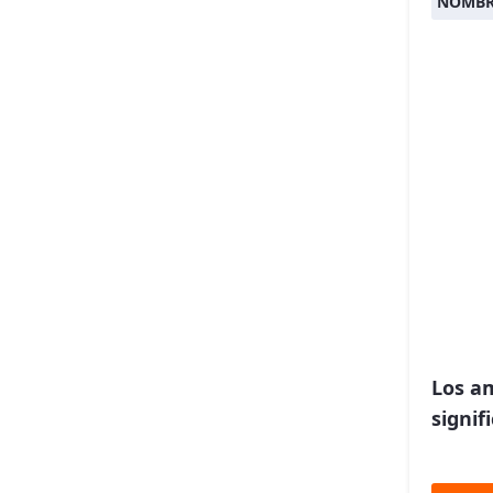
NOMBR
Los a
signif